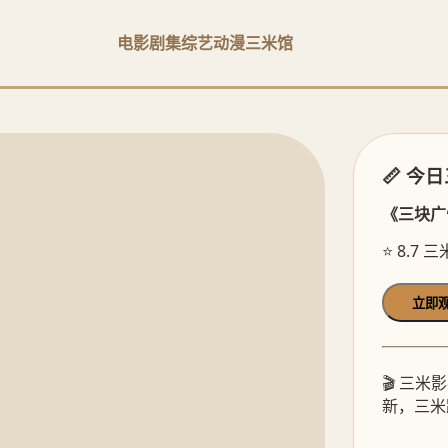
电影
剧集
综艺
动漫
三米馆
📏 今
《三块广
⭐ 8.7 
立即
🎬 三
新，三米