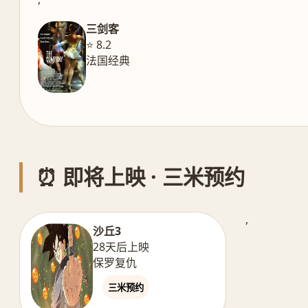
三剑客
⭐ 8.2
法国经典
⏰ 即将上映 · 三米预约
,
沙丘3
28天后上映
保罗复仇
三米预约