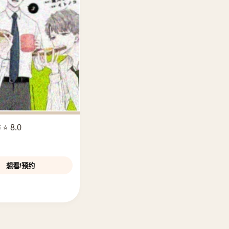
季
⭐ 8.0
想看/预约