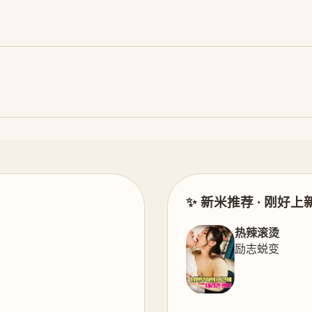
✨ 新米推荐 · 刚好上
热辣滚烫
励志蜕变