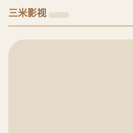
三
三米影视
米
恰到好处
观
看