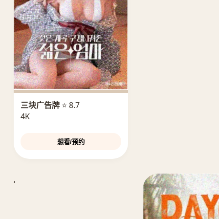
三块广告牌
⭐ 8.7
4K
想看/预约
,