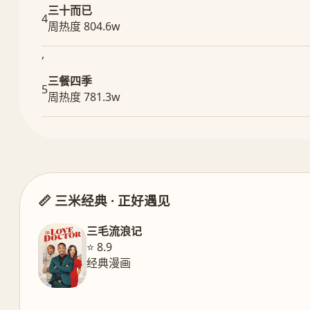
三十而已
4
周热度 804.6w
,
三餐四季
5
周热度 781.3w
📏 三米经典 · 正好遇见
三毛流浪记
⭐ 8.9
经典漫画
,