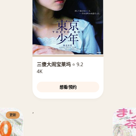
三傻大闹宝莱坞
⭐ 9.2
4K
想看/预约
,
更新