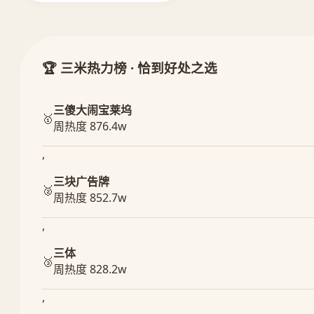
🏆 三米热力榜 · 恰到好处之选
三傻大闹宝莱坞
🥇
周热度 876.4w
,
三块广告牌
🥈
周热度 852.7w
,
三体
🥉
周热度 828.2w
,