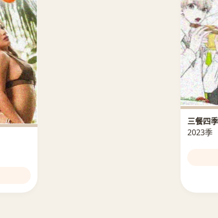
三餐四
2023季